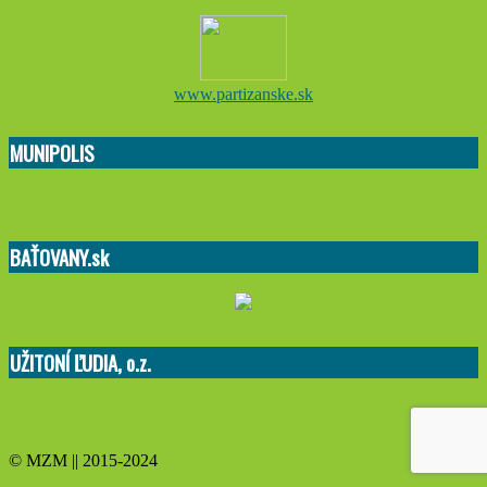
www.partizanske.sk
MUNIPOLIS
BAŤOVANY.sk
UŽITONÍ ĽUDIA, o.z.
© MZM || 2015-2024