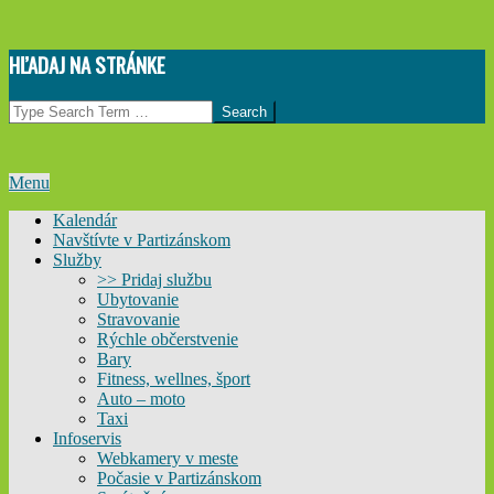
Skip
HĽADAJ NA STRÁNKE
to
content
Search
Primary
Menu
Navigation
Kalendár
Menu
Navštívte v Partizánskom
Služby
>> Pridaj službu
Ubytovanie
Stravovanie
Rýchle občerstvenie
Bary
Fitness, wellnes, šport
Auto – moto
Taxi
Infoservis
Webkamery v meste
Počasie v Partizánskom