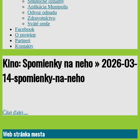
Smútočné oznamy
Aplikácia Munipolis
Odvoz odpadu
Zdravotníctvo
Sväté omše
Facebook
O projekte
Partneri
Kontakty
Kino: Spomienky na neho »
2026-03-
14-spomienky-na-neho
Čítaj ďalej…
2026-
03-
Web stránka mesta
03