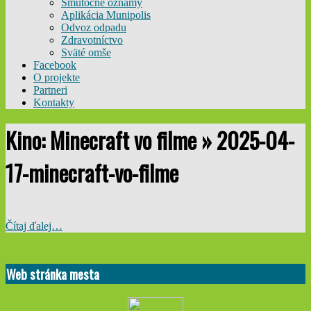
Smútočné oznamy
Aplikácia Munipolis
Odvoz odpadu
Zdravotníctvo
Sväté omše
Facebook
O projekte
Partneri
Kontakty
Kino: Minecraft vo filme »
2025-04-
17-minecraft-vo-filme
Čítaj ďalej…
2025-
04-
Web stránka mesta
17