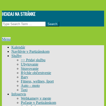
Skip
HĽADAJ NA STRÁNKE
to
content
Search
Primary
Menu
Navigation
Kalendár
Menu
Navštívte v Partizánskom
Služby
>> Pridaj službu
Ubytovanie
Stravovanie
Rýchle občerstvenie
Bary
Fitness, wellnes, šport
Auto – moto
Taxi
Infoservis
Webkamery v meste
Počasie v Partizánskom