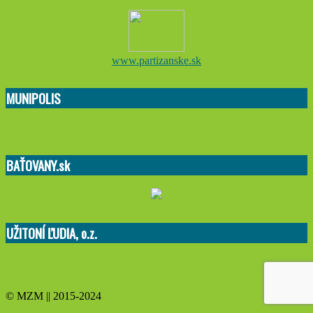
www.partizanske.sk
MUNIPOLIS
BAŤOVANY.sk
UŽITONÍ ĽUDIA, o.z.
© MZM || 2015-2024