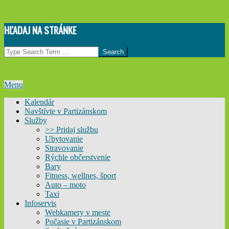
Skip
HĽADAJ NA STRÁNKE
to
content
Search
Primary
Menu
Navigation
Kalendár
Menu
Navštívte v Partizánskom
Služby
>> Pridaj službu
Ubytovanie
Stravovanie
Rýchle občerstvenie
Bary
Fitness, wellnes, šport
Auto – moto
Taxi
Infoservis
Webkamery v meste
Počasie v Partizánskom