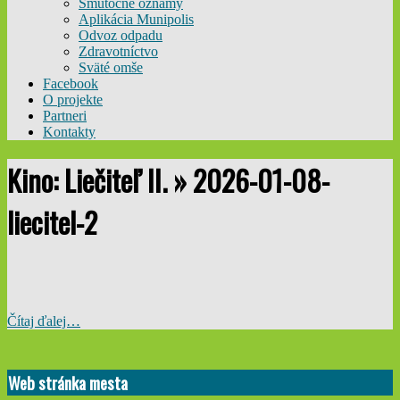
Smútočné oznamy
Aplikácia Munipolis
Odvoz odpadu
Zdravotníctvo
Sväté omše
Facebook
O projekte
Partneri
Kontakty
Kino: Liečiteľ II. »
2026-01-08-
liecitel-2
Čítaj ďalej…
2026-
01-
Web stránka mesta
02