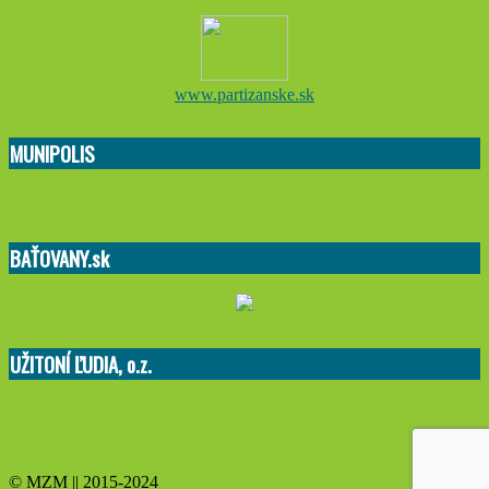
www.partizanske.sk
MUNIPOLIS
BAŤOVANY.sk
UŽITONÍ ĽUDIA, o.z.
© MZM || 2015-2024