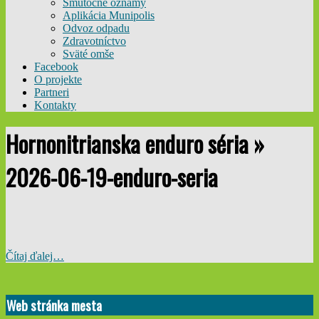
Smútočné oznamy
Aplikácia Munipolis
Odvoz odpadu
Zdravotníctvo
Sväté omše
Facebook
O projekte
Partneri
Kontakty
Hornonitrianska enduro séria »
2026-06-19-enduro-seria
Čítaj ďalej…
2026-
06-
Web stránka mesta
01