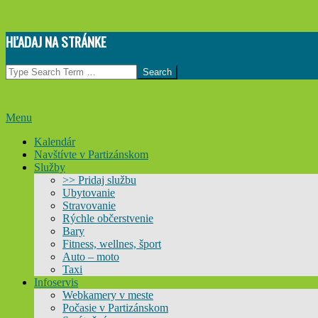
Skip
HĽADAJ NA STRÁNKE
to
content
Search
Primary
Menu
Navigation
Kalendár
Menu
Navštívte v Partizánskom
Služby
>> Pridaj službu
Ubytovanie
Stravovanie
Rýchle občerstvenie
Bary
Fitness, wellnes, šport
Auto – moto
Taxi
Infoservis
Webkamery v meste
Počasie v Partizánskom