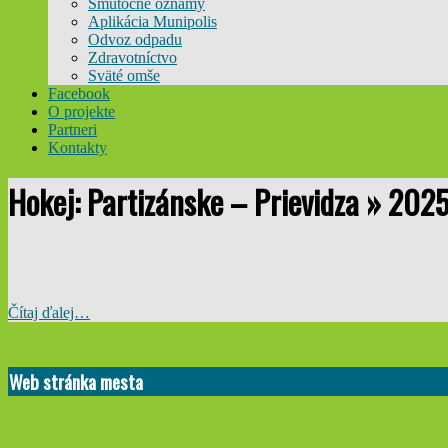
Smútočné oznamy
Aplikácia Munipolis
Odvoz odpadu
Zdravotníctvo
Sväté omše
Facebook
O projekte
Partneri
Kontakty
Hokej: Partizánske – Prievidza »
2025
Čítaj ďalej…
2025-
09-
Web stránka mesta
23