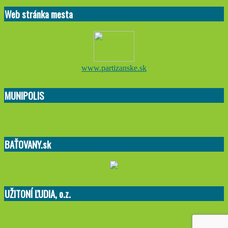
10-
Web stránka mesta
09
www.partizanske.sk
MUNIPOLIS
BAŤOVANY.sk
UŽITONÍ ĽUDIA, o.z.