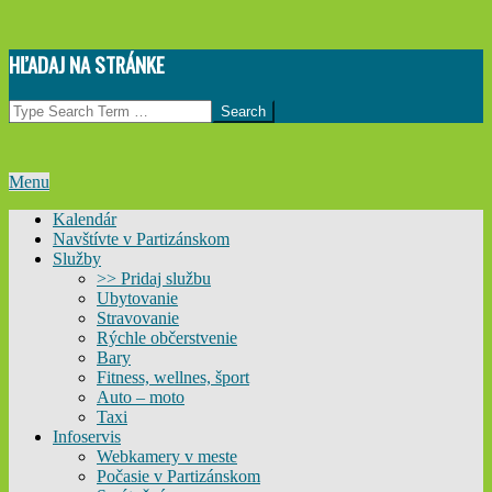
Skip
HĽADAJ NA STRÁNKE
to
content
Search
Primary
Menu
Navigation
Kalendár
Menu
Navštívte v Partizánskom
Služby
>> Pridaj službu
Ubytovanie
Stravovanie
Rýchle občerstvenie
Bary
Fitness, wellnes, šport
Auto – moto
Taxi
Infoservis
Webkamery v meste
Počasie v Partizánskom