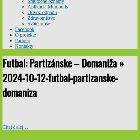
Smútočné oznamy
Aplikácia Munipolis
Odvoz odpadu
Zdravotníctvo
Sväté omše
Facebook
O projekte
Partneri
Kontakty
Futbal: Partizánske – Domaniža »
2024-10-12-futbal-partizanske-
domaniza
Čítaj ďalej…
2024-