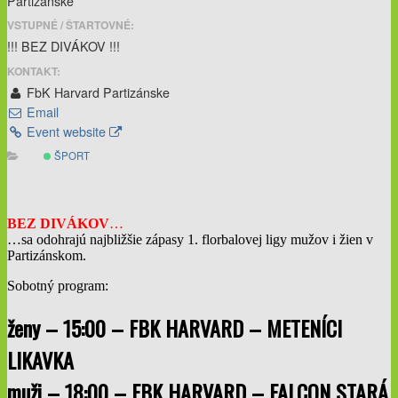
Partizánske
VSTUPNÉ / ŠTARTOVNÉ:
!!! BEZ DIVÁKOV !!!
KONTAKT:
FbK Harvard Partizánske
Email
Event website
ŠPORT
BEZ DIVÁKOV
…
…sa odohrajú najbližšie zápasy 1. florbalovej ligy mužov i žien v
Partizánskom.
Sobotný program:
ženy – 15:00 – FBK HARVARD – METENÍCI
LIKAVKA
muži – 18:00 – FBK HARVARD – FALCON STARÁ