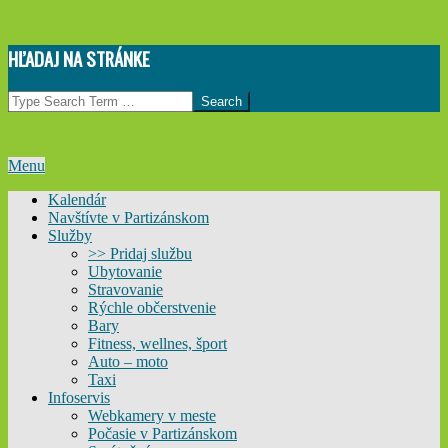
Skip
HĽADAJ NA STRÁNKE
to
content
Search
Primary
Menu
Navigation
Kalendár
Menu
Navštívte v Partizánskom
Služby
>> Pridaj službu
Ubytovanie
Stravovanie
Rýchle občerstvenie
Bary
Fitness, wellnes, šport
Auto – moto
Taxi
Infoservis
Webkamery v meste
Počasie v Partizánskom