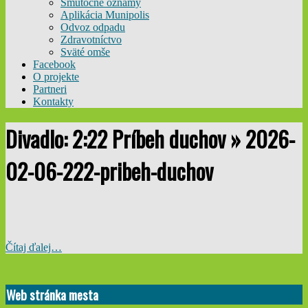
Smútočné oznamy
Aplikácia Munipolis
Odvoz odpadu
Zdravotníctvo
Sväté omše
Facebook
O projekte
Partneri
Kontakty
Divadlo: 2:22 Príbeh duchov »
2026-
02-06-222-pribeh-duchov
Čítaj ďalej…
2025-
11-
Web stránka mesta
04