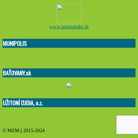
www.partizanske.sk
MUNIPOLIS
BAŤOVANY.sk
UŽITONÍ ĽUDIA, o.z.
© MZM || 2015-2024