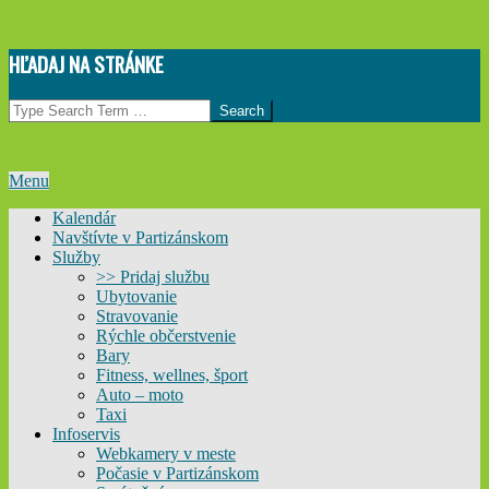
Skip
HĽADAJ NA STRÁNKE
to
content
Search
Primary
Menu
Navigation
Kalendár
Menu
Navštívte v Partizánskom
Služby
>> Pridaj službu
Ubytovanie
Stravovanie
Rýchle občerstvenie
Bary
Fitness, wellnes, šport
Auto – moto
Taxi
Infoservis
Webkamery v meste
Počasie v Partizánskom