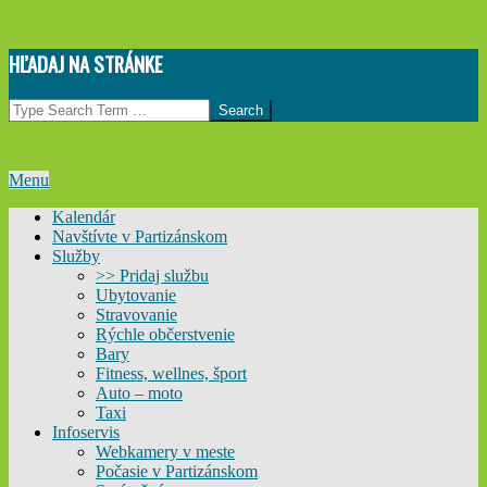
Skip
HĽADAJ NA STRÁNKE
to
content
Search
Primary
Menu
Navigation
Kalendár
Menu
Navštívte v Partizánskom
Služby
>> Pridaj službu
Ubytovanie
Stravovanie
Rýchle občerstvenie
Bary
Fitness, wellnes, šport
Auto – moto
Taxi
Infoservis
Webkamery v meste
Počasie v Partizánskom