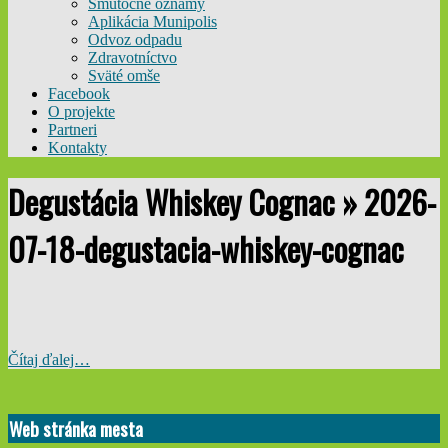
Smútočné oznamy
Aplikácia Munipolis
Odvoz odpadu
Zdravotníctvo
Sväté omše
Facebook
O projekte
Partneri
Kontakty
Degustácia Whiskey Cognac »
2026-
07-18-degustacia-whiskey-cognac
Čítaj ďalej…
2026-
06-
Web stránka mesta
05