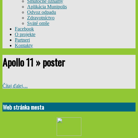
Smútočné oznamy
Aplikácia Munipolis
Odvoz odpadu
Zdravotníctvo
Sväté omše
Facebook
O projekte
Partneri
Kontakty
Apollo 11 »
poster
Čítaj ďalej…
2019-
07-
Web stránka mesta
24