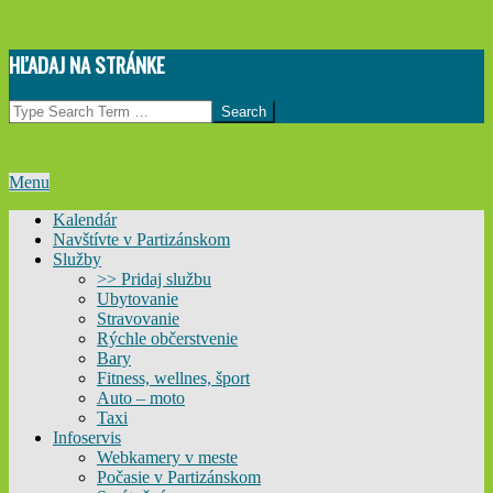
Skip
HĽADAJ NA STRÁNKE
to
content
Search
Primary
Menu
Navigation
Kalendár
Menu
Navštívte v Partizánskom
Služby
>> Pridaj službu
Ubytovanie
Stravovanie
Rýchle občerstvenie
Bary
Fitness, wellnes, šport
Auto – moto
Taxi
Infoservis
Webkamery v meste
Počasie v Partizánskom