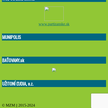
www.partizanske.sk
MUNIPOLIS
BAŤOVANY.sk
UŽITONÍ ĽUDIA, o.z.
© MZM || 2015-2024