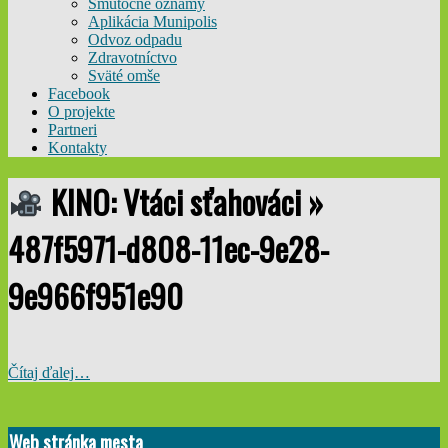
Smútočné oznamy
Aplikácia Munipolis
Odvoz odpadu
Zdravotníctvo
Sväté omše
Facebook
O projekte
Partneri
Kontakty
KINO: Vtáci sťahováci »
487f5971-d808-11ec-9e28-
9e966f951e90
Čítaj ďalej…
2022-
05-
Web stránka mesta
31