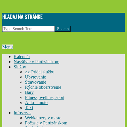
Skip
HĽADAJ NA STRÁNKE
to
content
Search
Primary
Menu
Navigation
Kalendár
Menu
Navštívte v Partizánskom
Služby
>> Pridaj službu
Ubytovanie
Stravovanie
Rýchle občerstvenie
Bary
Fitness, wellnes, šport
Auto – moto
Taxi
Infoservis
Webkamery v meste
Počasie v Partizánskom