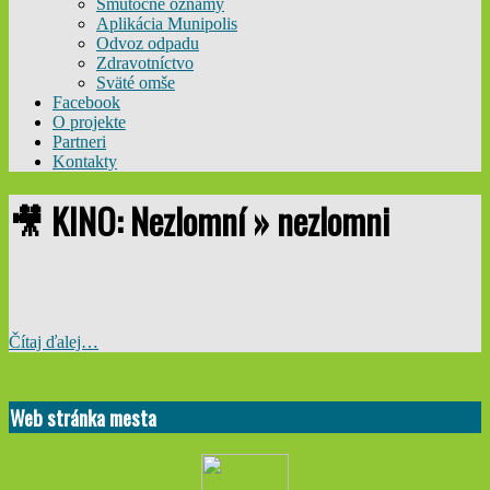
Smútočné oznamy
Aplikácia Munipolis
Odvoz odpadu
Zdravotníctvo
Sväté omše
Facebook
O projekte
Partneri
Kontakty
🎥 KINO: Nezlomní »
nezlomni
Čítaj ďalej…
2024-
04-
Web stránka mesta
02