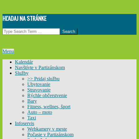
Skip
HĽADAJ NA STRÁNKE
to
content
Search
Primary
Menu
Navigation
Kalendár
Menu
Navštívte v Partizánskom
Služby
>> Pridaj službu
Ubytovanie
Stravovanie
Rýchle občerstvenie
Bary
Fitness, wellnes, šport
Auto – moto
Taxi
Infoservis
Webkamery v meste
Počasie v Partizánskom